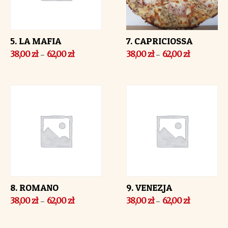
5. LA MAFIA
7. CAPRICIOSSA
38,00
zł
62,00
zł
38,00
zł
62,00
zł
–
–
8. ROMANO
9. VENEZJA
38,00
zł
62,00
zł
38,00
zł
62,00
zł
–
–