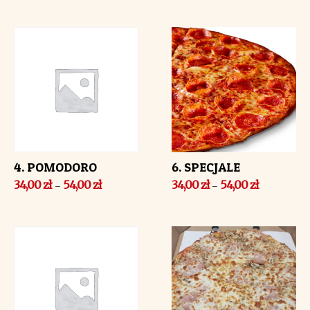
4. POMODORO
6. SPECJALE
34,00
zł
54,00
zł
34,00
zł
54,00
zł
–
–