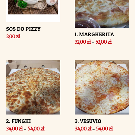
SOS DO PIZZY
1. MARGHERITA
2,00
zł
32,00
zł
52,00
zł
–
2. FUNGHI
3. VESUVIO
34,00
zł
54,00
zł
34,00
zł
54,00
zł
–
–