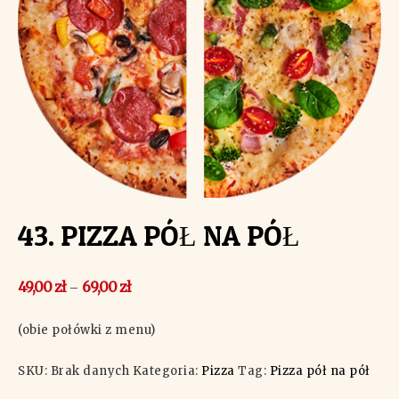
43. PIZZA PÓŁ NA PÓŁ
49,00
zł
69,00
zł
–
(obie połówki z menu)
SKU:
Brak danych
Kategoria:
Pizza
Tag:
Pizza pół na pół