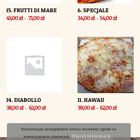
15. FRUTTI DI MARE
6. SPECJALE
45,00
zł
71,00
zł
34,00
zł
54,00
zł
–
–
14. DIABOLLO
11. HAWAII
38,00
zł
62,00
zł
38,00
zł
62,00
zł
–
–
Kontynuując przeglądanie strony wyrażasz zgodę na
Więcej informacji...
wykorzystanie ciasteczek.